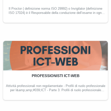
Il Proctor ( definizione norma ISO 29992) o Invigilator (definizione
ISO 17024) è il Responsabile della conduzione dell’esame in ogni
aspetto. Suo compito è garantire la piena operatività della sala
esami, anche virtuale, dal punto di vista logistico (accessibilità,
adeguatezza dell’ambiente di test) e tecnologico (hardware, software,
rete) sia per gli esami in presenza che online.
PROFESSIONISTI ICT-WEB
Attività professionali non regolamentate - Profili di ruolo professionale
per l&amp;amp;#039;ICT - Parte 3: Profili di ruolo professionale
relativi alle professionalità operanti nel web